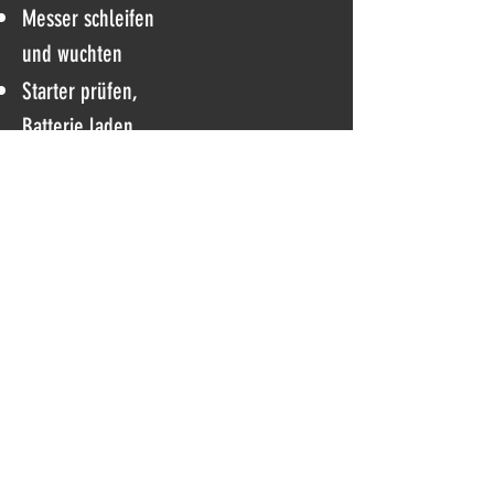
Messer schleifen
und wuchten
Starter prüfen,
Batterie laden
Vergaser
reinigen und
einstellen
Luftfilter reinigen
und ggf.
wechseln
Zylinder und
Kühlrippen
reinigen
Ölwechsel inkl. Öl