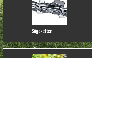
Sägeketten
7€
Heckenscheren
20€
Impressum
Datenschutz
AGB
© 2023 Bullwai. Erstellt
mit
Wix.com