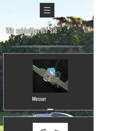
Wir schleifen für sie
Messer
7€